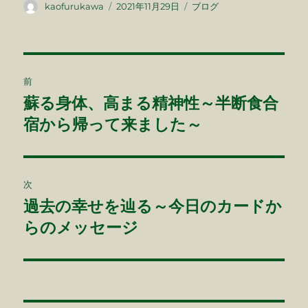
c
e
投
投
カ
kaofurukawa
2021年11月29日
ブログ
稿
稿
テ
e
者
日:
ゴ
b
リ
ー
投
o
前
o
稿
蘇る身体、高まる精神性～半断食合
前
k
の
宿から帰って来ました～
ナ
投
ビ
稿:
ゲ
次
過去の幸せを辿る～今日のカードか
次
ー
の
らのメッセージ
シ
投
稿:
ョ
ン