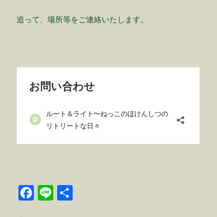
追って、場所等をご連絡いたします。
F
Li
共
a
n
有