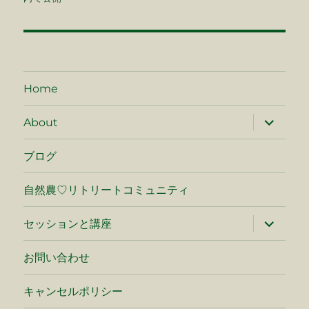
ナ
ビ
ゲ
Home
ー
サ
About
ブ
シ
メ
ニ
ブログ
ュ
ョ
ー
を
自然農♡リトリートコミュニティ
ン
展
開
サ
セッションと講座
ブ
メ
ニ
お問い合わせ
ュ
ー
を
キャンセルポリシー
展
開