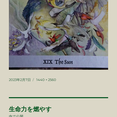
投
フ
2023年2月7日
1440 × 2560
稿
ル
日:
サ
イ
ズ
投
生命力を燃やす
稿
内で公開