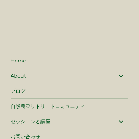
Home
サ
About
ブ
メ
ニ
ブログ
ュ
ー
を
自然農♡リトリートコミュニティ
展
開
サ
セッションと講座
ブ
メ
ニ
お問い合わせ