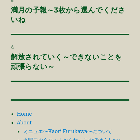
前
o
稿
満月の予報～3枚から選んでくださ
前
k
の
いね
ナ
投
ビ
稿:
ゲ
次
解放されていく～できないことを
次
ー
の
頑張らない～
シ
投
稿:
ョ
ン
Home
About
ミニュエ〜Kaori Furukawa〜について