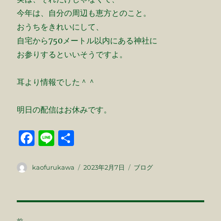
今年は、自分の周辺も恵方とのこと。
おうちをきれいにして、
自宅から750メートル以内にある神社に
お参りするといいそうですよ。
耳より情報でした＾＾
明日の配信はお休みです。
F
Li
共
a
n
有
c
e
投
投
カ
kaofurukawa
2023年2月7日
ブログ
稿
稿
テ
e
者
日:
ゴ
b
リ
ー
投
o