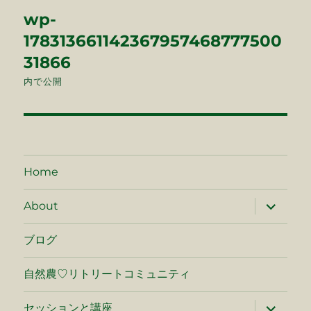
投
wp-
稿
178313661142367957468777500
ナ
31866
内で公開
ビ
ゲ
ー
Home
シ
サ
ョ
About
ブ
メ
ン
ニ
ブログ
ュ
ー
を
自然農♡リトリートコミュニティ
展
開
サ
セッションと講座