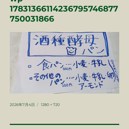
17831366114236795746877
750031866
投
フ
2026年7月4日
1280 × 720
稿
ル
日:
サ
イ
ズ