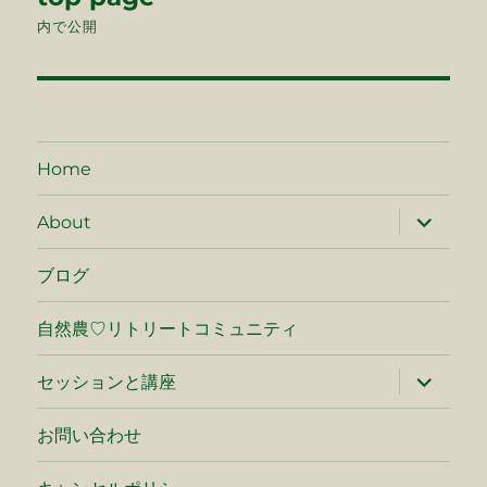
稿
内で公開
ナ
ビ
ゲ
Home
ー
サ
About
ブ
シ
メ
ニ
ブログ
ュ
ョ
ー
を
自然農♡リトリートコミュニティ
ン
展
開
サ
セッションと講座
ブ
メ
ニ
お問い合わせ
ュ
ー
を