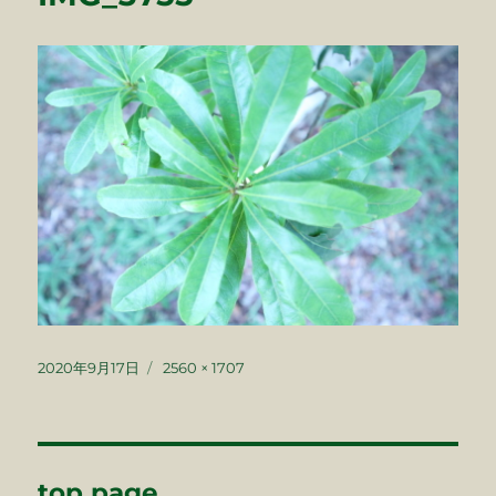
投
フ
2020年9月17日
2560 × 1707
稿
ル
日:
サ
イ
ズ
投
top page