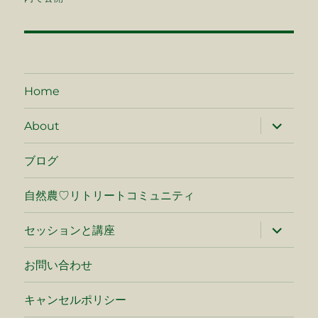
ナ
ビ
ゲ
Home
ー
サ
About
ブ
シ
メ
ニ
ブログ
ュ
ョ
ー
を
自然農♡リトリートコミュニティ
ン
展
開
サ
セッションと講座
ブ
メ
ニ
お問い合わせ
ュ
ー
を
キャンセルポリシー
展
開