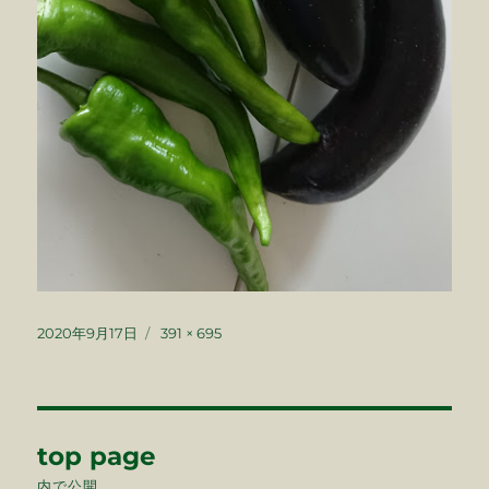
投
フ
2020年9月17日
391 × 695
稿
ル
日:
サ
イ
ズ
投
top page
稿
内で公開