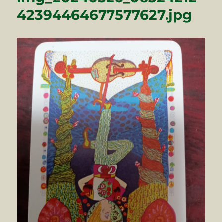
42394464677577627.jpg