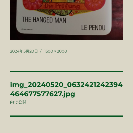
投
フ
2024年5月20日
1500 × 2000
稿
ル
日:
サ
イ
ズ
投
img_20240520_0632421242394
稿
464677577627.jpg
ナ
内で公開
ビ
ゲ