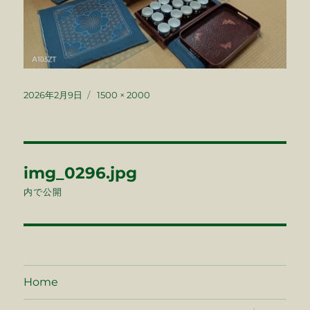
投
フ
2026年2月9日
1500 × 2000
稿
ル
日:
サ
イ
ズ
投
img_0296.jpg
稿
内で公開
ナ
ビ
ゲ
Home
ー