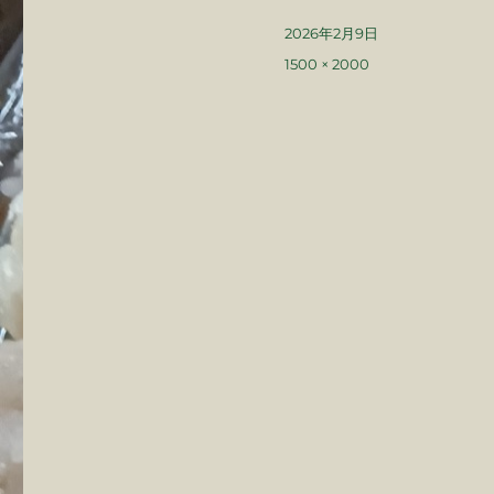
投
2026年2月9日
稿
フ
1500 × 2000
日:
ル
サ
イ
ズ