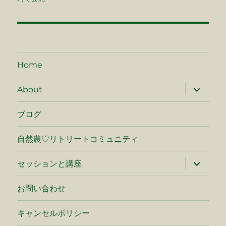
ナ
ビ
ゲ
Home
ー
サ
About
ブ
シ
メ
ニ
ブログ
ュ
ョ
ー
を
自然農♡リトリートコミュニティ
ン
展
開
サ
セッションと講座
ブ
メ
ニ
お問い合わせ
ュ
ー
を
キャンセルポリシー
展
開