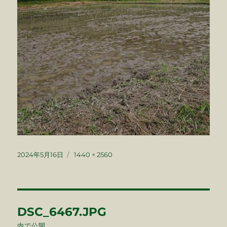
投
フ
2024年5月16日
1440 × 2560
稿
ル
日:
サ
イ
ズ
投
DSC_6467.JPG
稿
内で公開