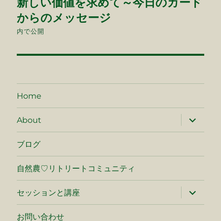
新しい価値を求めて～今日のカード
稿
からのメッセージ
ナ
内で公開
ビ
ゲ
ー
Home
シ
サ
About
ブ
メ
ョ
ニ
ブログ
ュ
ン
ー
を
自然農♡リトリートコミュニティ
展
開
サ
セッションと講座
ブ
メ
ニ
お問い合わせ