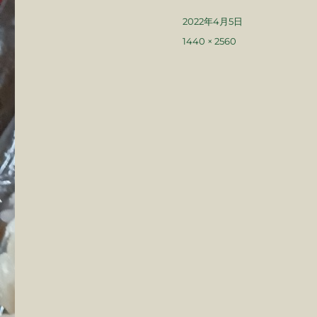
投
2022年4月5日
稿
フ
1440 × 2560
日:
ル
サ
イ
ズ