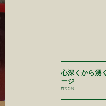
投
心深くから湧
稿
ージ
ナ
内で公開
ビ