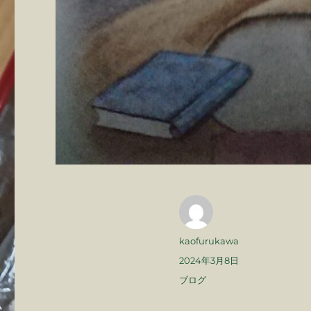
投
kaofurukawa
稿
投
2024年3月8日
者
稿
カ
ブログ
日:
テ
ゴ