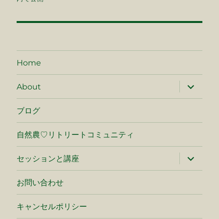
ナ
ビ
ゲ
Home
ー
サ
About
ブ
シ
メ
ニ
ブログ
ュ
ョ
ー
を
自然農♡リトリートコミュニティ
ン
展
開
サ
セッションと講座
ブ
メ
ニ
お問い合わせ
ュ
ー
を
キャンセルポリシー
展
開