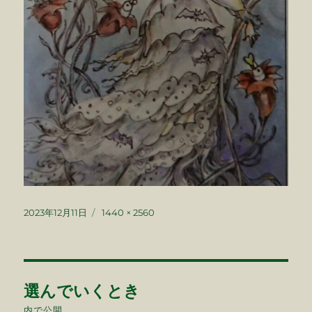
投
フ
2023年12月11日
1440 × 2560
稿
ル
日:
サ
イ
ズ
投
選んでいくとき
稿
内で公開