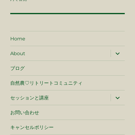
ナ
ビ
ゲ
Home
ー
サ
About
ブ
シ
メ
ニ
ブログ
ュ
ョ
ー
を
自然農♡リトリートコミュニティ
ン
展
開
サ
セッションと講座
ブ
メ
ニ
お問い合わせ
ュ
ー
を
キャンセルポリシー
展
開