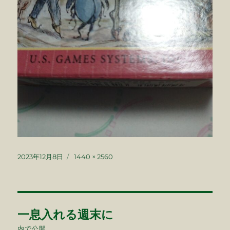
投
フ
2023年12月8日
1440 × 2560
稿
ル
日:
サ
イ
ズ
投
一息入れる週末に
稿
内で公開