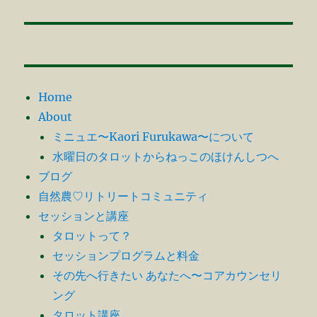
投
シ
稿:
ョ
ン
Home
About
ミニュエ〜Kaori Furukawa〜について
水曜日のタロットからねっこのほけんしつへ
ブログ
自然農♡リトリートコミュニティ
セッションと講座
タロットって？
セッションプログラムと料金
その先へ行きたい あなたへ〜コアカウンセリ
ング
タロット講座