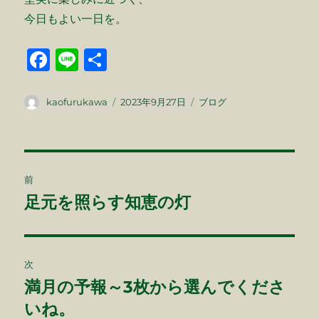
今日もよい一日を。
F
Li
共
a
n
有
c
e
投
投
カ
kaofurukawa
2023年9月27日
ブログ
稿
稿
テ
e
者
日:
ゴ
b
リ
ー
投
o
前
o
稿
足元を照らす知恵の灯
前
k
の
ナ
投
ビ
稿:
次
ゲ
満月の予報～3枚から選んでくださ
次
の
いね。
ー