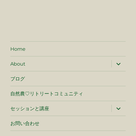
Home
サ
About
ブ
メ
ニ
ブログ
ュ
ー
を
自然農♡リトリートコミュニティ
展
開
サ
セッションと講座
ブ
メ
ニ
お問い合わせ
ュ
ー
を