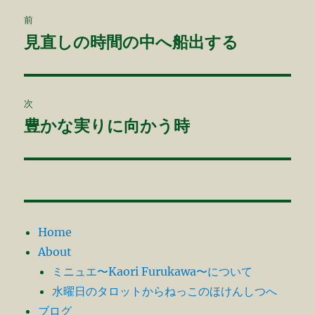
ー
投
o
前
o
稿
見直しの時間の中へ船出する
前
k
の
ナ
投
ビ
稿:
次
ゲ
豊かな実りに向かう時
次
の
ー
投
シ
稿:
ョ
Home
ン
About
ミニュエ〜Kaori Furukawa〜について
水曜日のタロットからねっこのほけんしつへ
ブログ