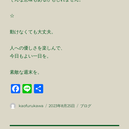
☆
動けなくても大丈夫。
人への優しさを楽しんで、
今日もよい一日を。
素敵な週末を。
F
Li
共
a
n
有
c
e
投
投
カ
kaofurukawa
2023年8月25日
ブログ
稿
稿
テ
e
者
日:
ゴ
b
リ