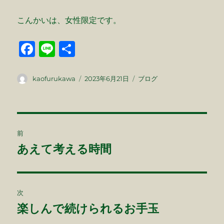
こんかいは、女性限定です。
F
Li
共
a
n
有
c
e
投
投
カ
kaofurukawa
2023年6月21日
ブログ
稿
稿
テ
e
者
日:
ゴ
b
リ
ー
投
o
前
o
稿
あえて考える時間
前
k
の
ナ
投
ビ
稿:
次
ゲ
楽しんで続けられるお手玉
次
の