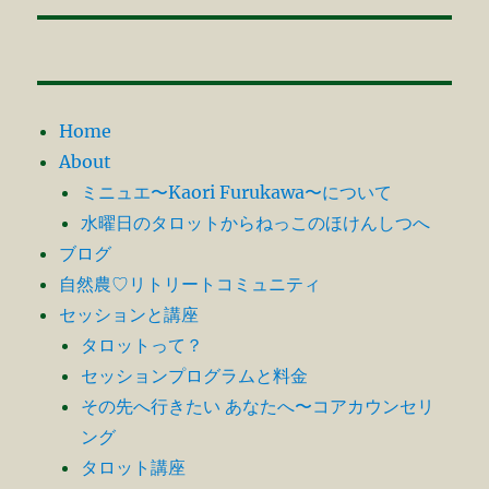
ー
投
シ
稿:
ョ
Home
ン
About
ミニュエ〜Kaori Furukawa〜について
水曜日のタロットからねっこのほけんしつへ
ブログ
自然農♡リトリートコミュニティ
セッションと講座
タロットって？
セッションプログラムと料金
その先へ行きたい あなたへ〜コアカウンセリ
ング
タロット講座