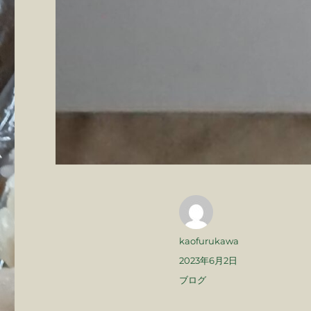
投
kaofurukawa
稿
投
2023年6月2日
者
稿
カ
ブログ
日:
テ
ゴ