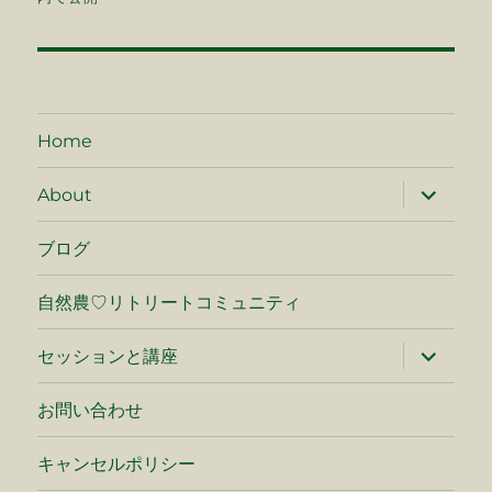
ナ
ビ
ゲ
Home
ー
サ
About
ブ
シ
メ
ニ
ブログ
ュ
ョ
ー
を
自然農♡リトリートコミュニティ
ン
展
開
サ
セッションと講座
ブ
メ
ニ
お問い合わせ
ュ
ー
を
キャンセルポリシー
展
開