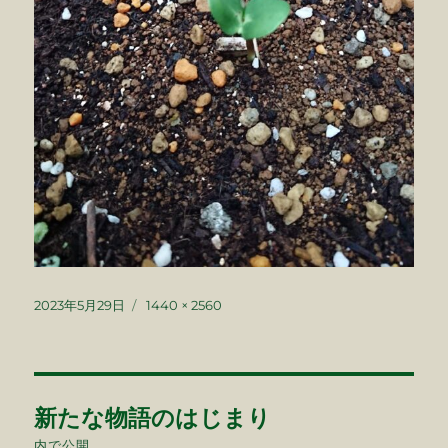
投
フ
2023年5月29日
1440 × 2560
稿
ル
日:
サ
イ
ズ
投
新たな物語のはじまり
稿
内で公開