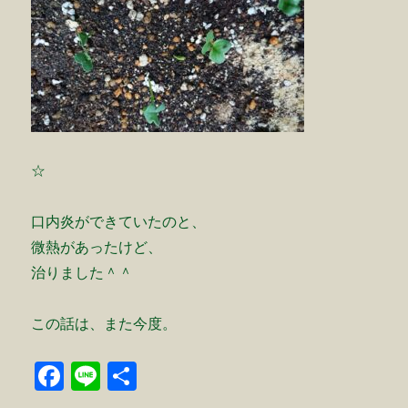
☆
口内炎ができていたのと、
微熱があったけど、
治りました＾＾
この話は、また今度。
F
Li
共
a
n
有