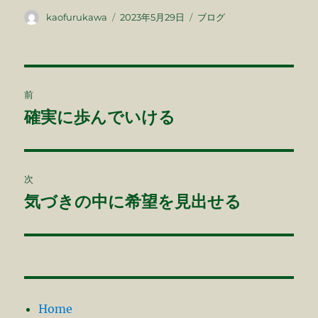
c
e
投
投
カ
kaofurukawa
2023年5月29日
ブログ
稿
稿
テ
e
者
日:
ゴ
b
リ
ー
投
o
前
o
稿
確実に歩んでいける
前
k
の
ナ
投
ビ
稿:
次
ゲ
気づきの中に希望を見出せる
次
の
ー
投
シ
稿:
ョ
Home