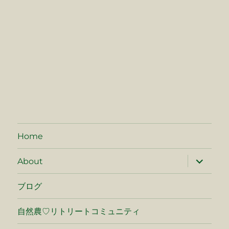
Home
サ
About
ブ
メ
ニ
ブログ
ュ
ー
を
自然農♡リトリートコミュニティ
展
開