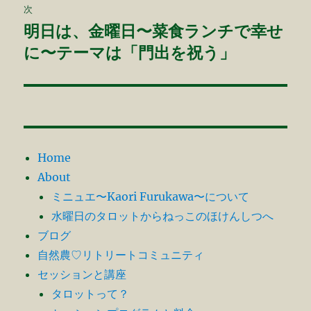
次
ー
明日は、金曜日〜菜食ランチで幸せ
次
シ
の
に〜テーマは「門出を祝う」
投
ョ
稿:
ン
Home
About
ミニュエ〜Kaori Furukawa〜について
水曜日のタロットからねっこのほけんしつへ
ブログ
自然農♡リトリートコミュニティ
セッションと講座
タロットって？