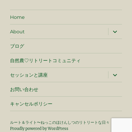
Home
サ
About
ブ
メ
ニ
ブログ
ュ
ー
を
自然農♡リトリートコミュニティ
展
開
サ
セッションと講座
ブ
メ
ニ
お問い合わせ
ュ
ー
を
キャンセルポリシー
展
開
ルート＆ライト〜ねっこのほけんしつのリトリートな日々
Proudly powered by WordPress