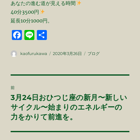
あなたの進む道が見える時間
40分3500円
延長10分1000円。
F
Li
共
a
n
有
c
e
投
投
カ
kaofurukawa
2020年3月26日
ブログ
稿
稿
テ
e
者
日:
ゴ
b
リ
ー
投
o
前
o
稿
3月24日おひつじ座の新月〜新しい
前
k
の
サイクル〜始まりのエネルギーの
ナ
投
力をかりて前進を。
ビ
稿:
ゲ