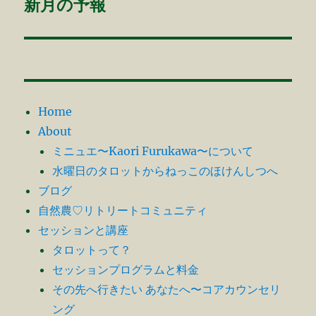
ゲ
新月の予報
次
の
ー
投
シ
稿:
ョ
Home
ン
About
ミニュエ〜Kaori Furukawa〜について
水曜日のタロットからねっこのほけんしつへ
ブログ
自然農♡リトリートコミュニティ
セッションと講座
タロットって？
セッションプログラムと料金
その先へ行きたい あなたへ〜コアカウンセリ
ング