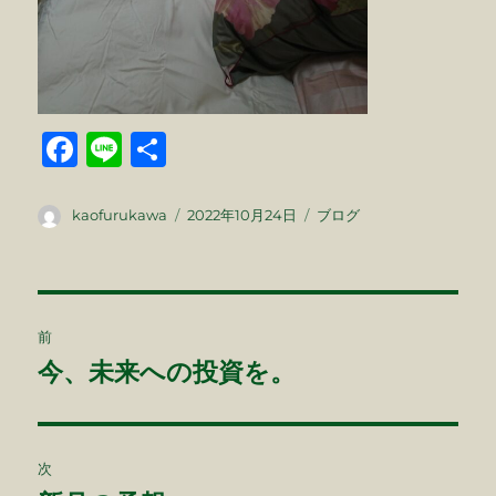
F
Li
共
a
n
有
c
e
投
投
カ
kaofurukawa
2022年10月24日
ブログ
稿
稿
テ
e
者
日:
ゴ
b
リ
ー
投
o
前
o
稿
今、未来への投資を。
前
k
の
ナ
投
ビ
稿:
次