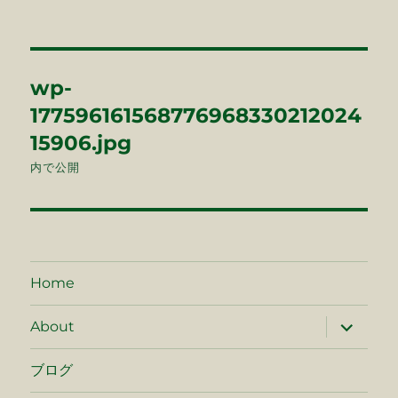
稿
ル
日:
サ
イ
ズ
投
wp-
稿
177596161568776968330212024
ナ
15906.jpg
内で公開
ビ
ゲ
ー
Home
シ
サ
ョ
About
ブ
メ
ン
ニ
ブログ
ュ
ー