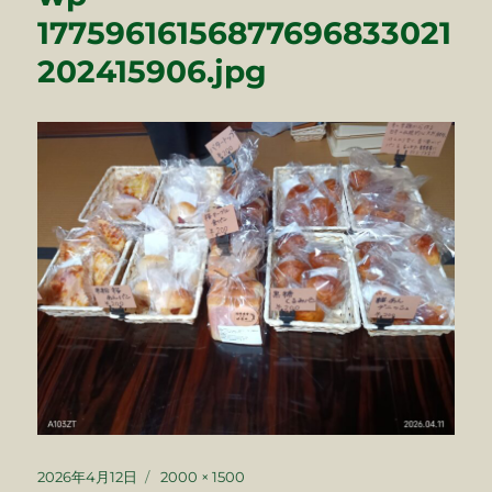
17759616156877696833021
202415906.jpg
投
フ
2026年4月12日
2000 × 1500