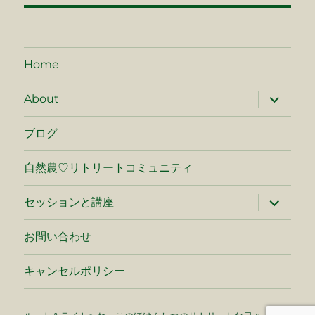
ゲ
ー
Home
シ
サ
ョ
About
ブ
メ
ン
ニ
ブログ
ュ
ー
を
自然農♡リトリートコミュニティ
展
開
サ
セッションと講座
ブ
メ
ニ
お問い合わせ
ュ
ー
を
キャンセルポリシー
展
開