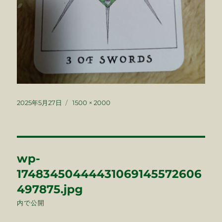
投
フ
2025年5月27日
1500 × 2000
稿
ル
日:
サ
イ
ズ
投
wp-
稿
17483450444431069145572606
ナ
497875.jpg
内で公開
ビ