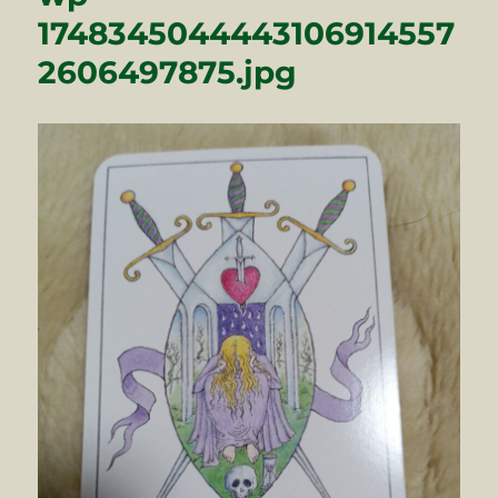
1748345044443106914557
2606497875.jpg