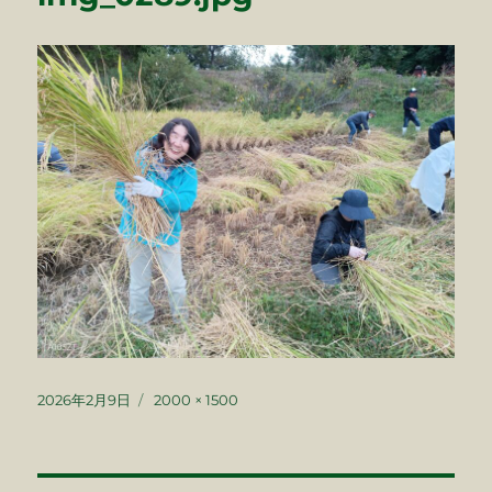
投
フ
2026年2月9日
2000 × 1500
稿
ル
日:
サ
イ
ズ