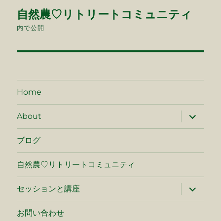
投
自然農♡リトリートコミュニティ
稿
内で公開
ナ
ビ
ゲ
Home
ー
サ
About
ブ
シ
メ
ニ
ブログ
ュ
ョ
ー
を
自然農♡リトリートコミュニティ
ン
展
開
サ
セッションと講座
ブ
メ
ニ
お問い合わせ
ュ