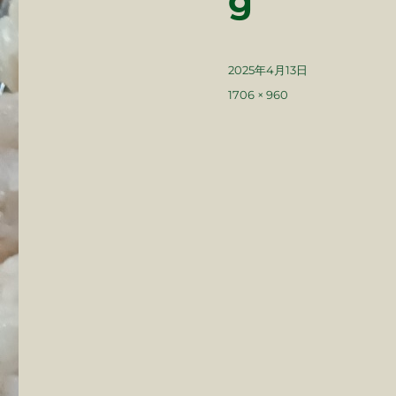
g
投
2025年4月13日
稿
フ
1706 × 960
日:
ル
サ
イ
ズ