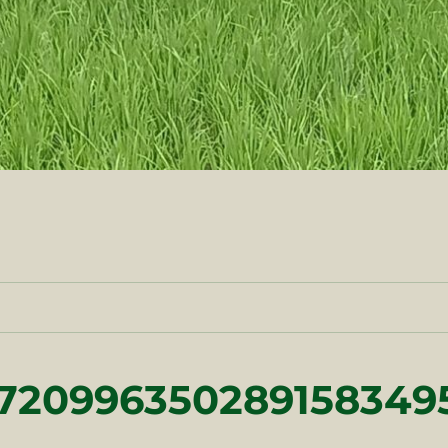
7209963502891583495