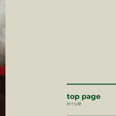
投
top page
稿
内で公開
ナ