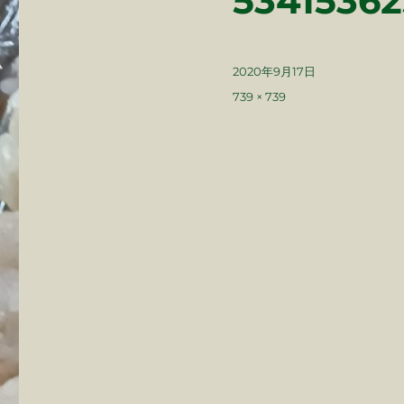
5341536
投
2020年9月17日
稿
フ
739 × 739
日:
ル
サ
イ
ズ