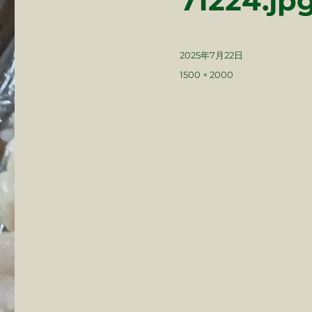
71224.jp
投
2025年7月22日
稿
フ
1500 × 2000
日:
ル
サ
イ
ズ