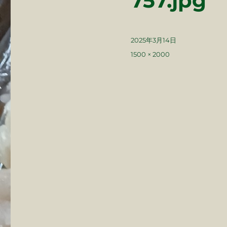
757.jpg
投
2025年3月14日
稿
フ
1500 × 2000
日:
ル
サ
イ
ズ