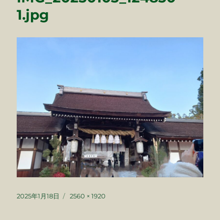
1.jpg
投
フ
2025年1月18日
2560 × 1920
稿
ル
日:
サ