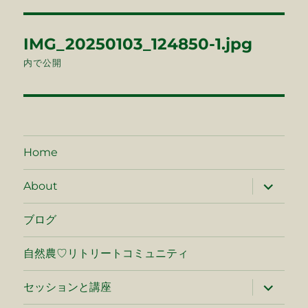
イ
ズ
投
IMG_20250103_124850-1.jpg
稿
内で公開
ナ
ビ
ゲ
Home
ー
サ
About
ブ
シ
メ
ニ
ブログ
ュ
ョ
ー
を
自然農♡リトリートコミュニティ
ン
展
開
サ
セッションと講座
ブ
メ