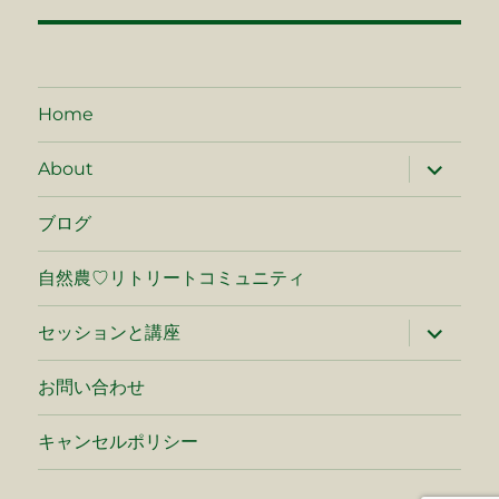
ナ
ビ
ゲ
Home
ー
サ
About
ブ
シ
メ
ニ
ブログ
ュ
ョ
ー
を
自然農♡リトリートコミュニティ
ン
展
開
サ
セッションと講座
ブ
メ
ニ
お問い合わせ
ュ
ー
を
キャンセルポリシー
展
開