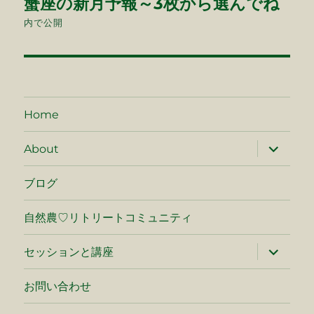
蟹座の新月予報～3枚から選んでね
稿
内で公開
ナ
ビ
ゲ
Home
ー
サ
About
ブ
シ
メ
ニ
ブログ
ュ
ョ
ー
を
自然農♡リトリートコミュニティ
ン
展
開
サ
セッションと講座
ブ
メ
ニ
お問い合わせ
ュ
ー