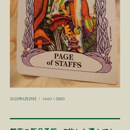
投
フ
2022年6月29日
1440 × 2560
稿
ル
日:
サ
イ
ズ
投