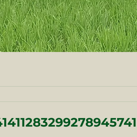
1411283299278945741