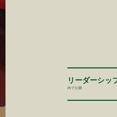
投
リーダーシッ
稿
内で公開
ナ
ビ