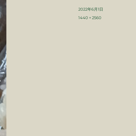
投
2022年6月1日
稿
フ
1440 × 2560
日:
ル
サ
イ
ズ