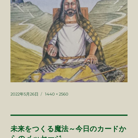
投
フ
2022年5月26日
1440 × 2560
稿
ル
日:
サ
イ
ズ
投
未来をつくる魔法～今日のカードか
稿