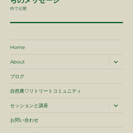
らのメッセージ
ナ
内で公開
ビ
ゲ
ー
Home
シ
サ
About
ブ
メ
ョ
ニ
ブログ
ュ
ン
ー
を
自然農♡リトリートコミュニティ
展
開
サ
セッションと講座
ブ
メ
ニ
お問い合わせ
ュ
ー
を