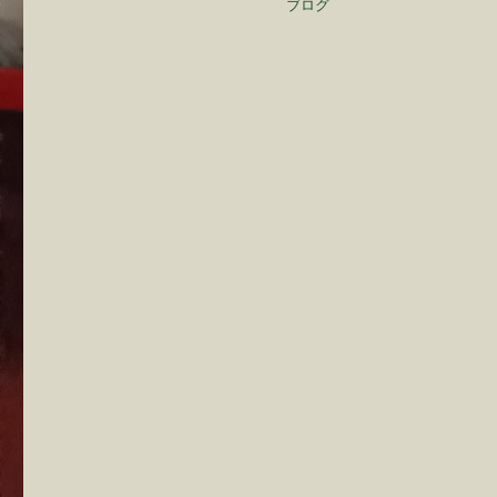
カ
ブログ
日:
テ
ゴ
リ
ー