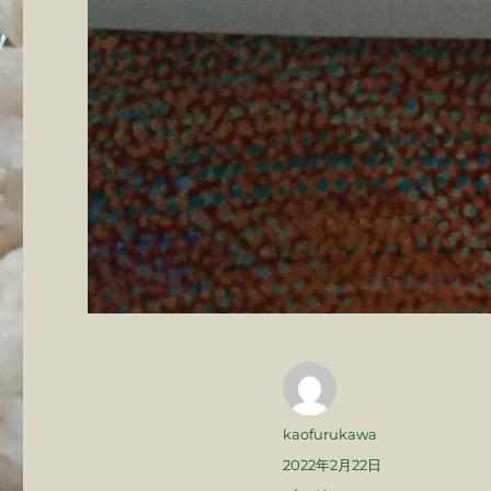
投
kaofurukawa
稿
投
2022年2月22日
者
稿