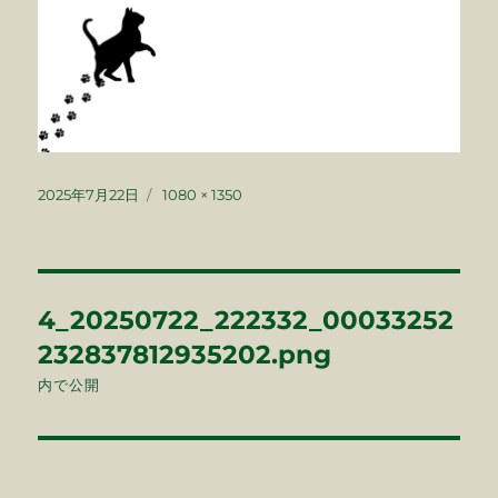
投
フ
2025年7月22日
1080 × 1350
稿
ル
日:
サ
イ
ズ
投
4_20250722_222332_00033252
稿
232837812935202.png
ナ
内で公開
ビ
ゲ