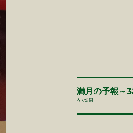
投
満月の予報～
稿
内で公開
ナ
ビ