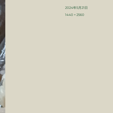
投
2024年5月21日
稿
フ
1440 × 2560
日:
ル
サ
イ
ズ