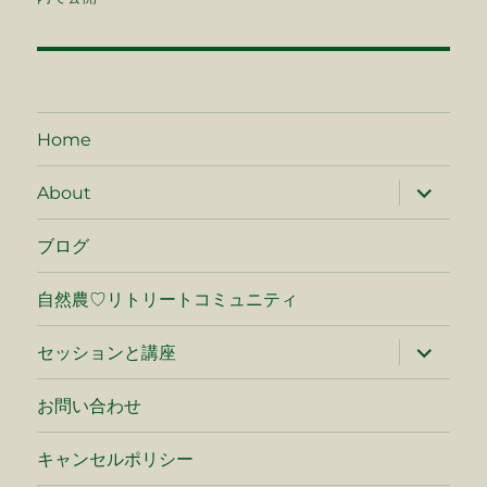
ナ
ビ
ゲ
Home
ー
サ
About
ブ
シ
メ
ニ
ブログ
ュ
ョ
ー
を
自然農♡リトリートコミュニティ
ン
展
開
サ
セッションと講座
ブ
メ
ニ
お問い合わせ
ュ
ー
を
キャンセルポリシー
展
開