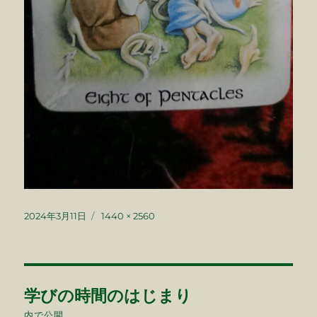
投
フ
2024年3月11日
1440 × 2560
稿
ル
日:
サ
イ
ズ
投
学びの時間のはじまり
稿
内で公開