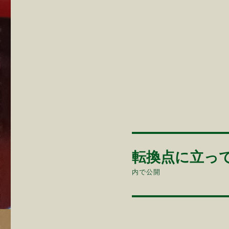
投
転換点に立っ
稿
内で公開
ナ
ビ