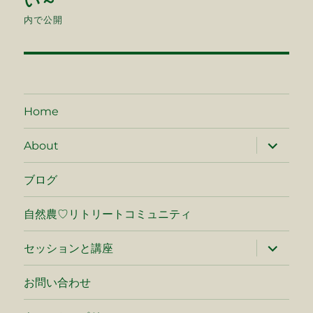
い～
ナ
内で公開
ビ
ゲ
ー
Home
シ
サ
About
ブ
メ
ョ
ニ
ブログ
ュ
ン
ー
を
自然農♡リトリートコミュニティ
展
開
サ
セッションと講座
ブ
メ
ニ
お問い合わせ
ュ
ー
を