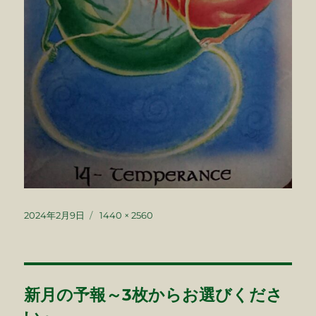
投
フ
2024年2月9日
1440 × 2560
稿
ル
日:
サ
イ
ズ
投
新月の予報～3枚からお選びくださ
稿