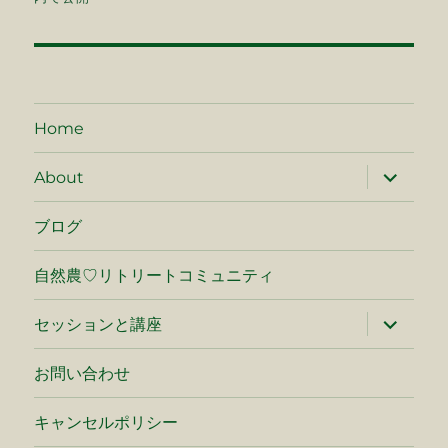
ナ
ビ
ゲ
Home
ー
サ
About
ブ
シ
メ
ニ
ブログ
ュ
ョ
ー
を
自然農♡リトリートコミュニティ
ン
展
開
サ
セッションと講座
ブ
メ
ニ
お問い合わせ
ュ
ー
を
キャンセルポリシー
展
開