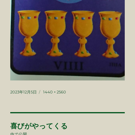
投
フ
2023年12月5日
1440 × 2560
稿
ル
日:
サ
イ
ズ
投
喜びがやってくる
稿
内で公開