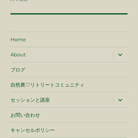
ナ
ビ
ゲ
Home
ー
サ
About
ブ
シ
メ
ニ
ブログ
ュ
ョ
ー
を
自然農♡リトリートコミュニティ
ン
展
開
サ
セッションと講座
ブ
メ
ニ
お問い合わせ
ュ
ー
を
キャンセルポリシー
展
開