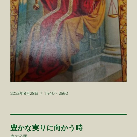
投
フ
2023年8月28日
1440 × 2560
稿
ル
日:
サ
イ
ズ
投
豊かな実りに向かう時
稿
内で公開