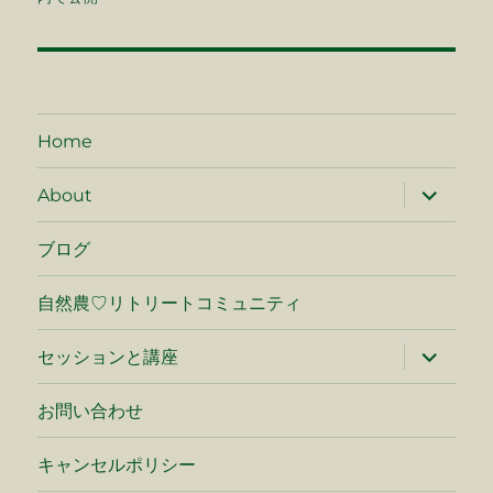
ナ
ビ
ゲ
Home
ー
サ
About
ブ
シ
メ
ニ
ブログ
ュ
ョ
ー
を
自然農♡リトリートコミュニティ
ン
展
開
サ
セッションと講座
ブ
メ
ニ
お問い合わせ
ュ
ー
を
キャンセルポリシー
展
開