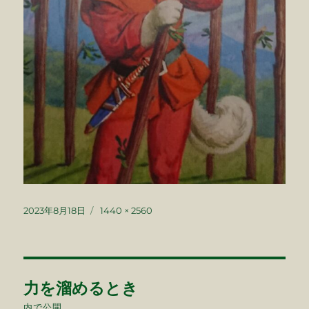
投
フ
2023年8月18日
1440 × 2560
稿
ル
日:
サ
イ
ズ
投
力を溜めるとき
稿
内で公開