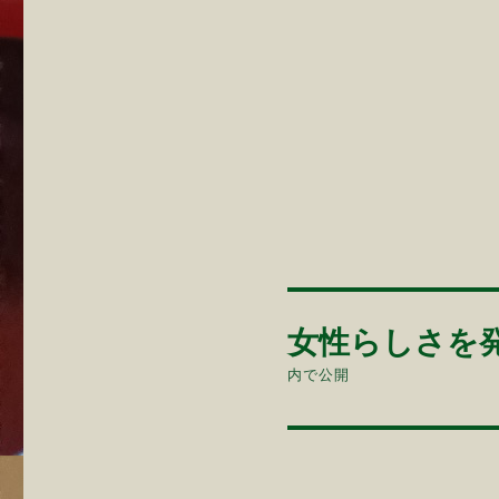
投
女性らしさを
稿
内で公開
ナ
ビ