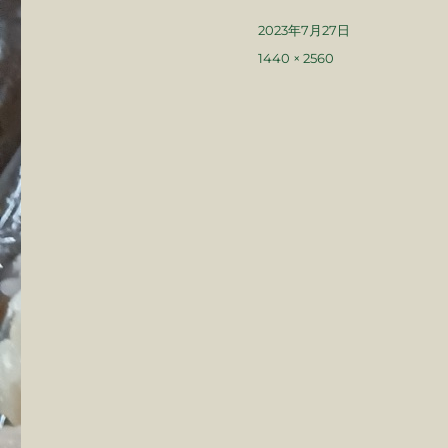
投
2023年7月27日
稿
フ
1440 × 2560
日:
ル
サ
イ
ズ