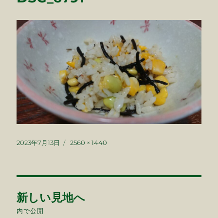
投
フ
2023年7月13日
2560 × 1440
稿
ル
日:
サ
イ
ズ
投
新しい見地へ
稿
内で公開