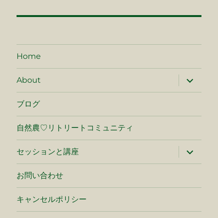
ナ
ビ
ゲ
Home
ー
サ
About
ブ
シ
メ
ニ
ブログ
ュ
ョ
ー
を
自然農♡リトリートコミュニティ
ン
展
開
サ
セッションと講座
ブ
メ
ニ
お問い合わせ
ュ
ー
を
キャンセルポリシー
展
開