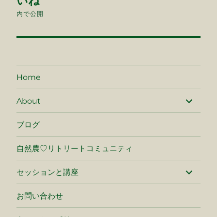
いね
ナ
内で公開
ビ
ゲ
ー
Home
シ
サ
About
ブ
メ
ョ
ニ
ブログ
ュ
ン
ー
を
自然農♡リトリートコミュニティ
展
開
サ
セッションと講座
ブ
メ
ニ
お問い合わせ
ュ
ー
を