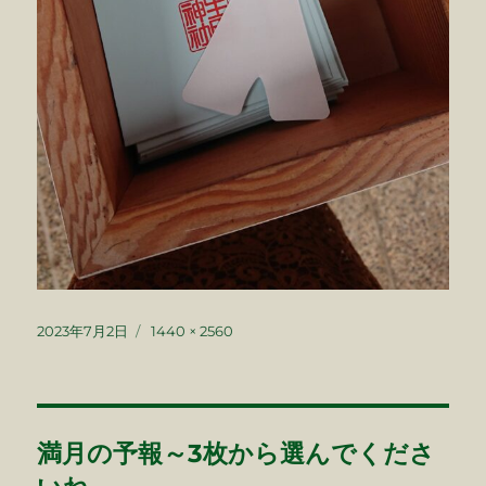
投
フ
2023年7月2日
1440 × 2560
稿
ル
日:
サ
イ
ズ
投
満月の予報～3枚から選んでくださ
稿