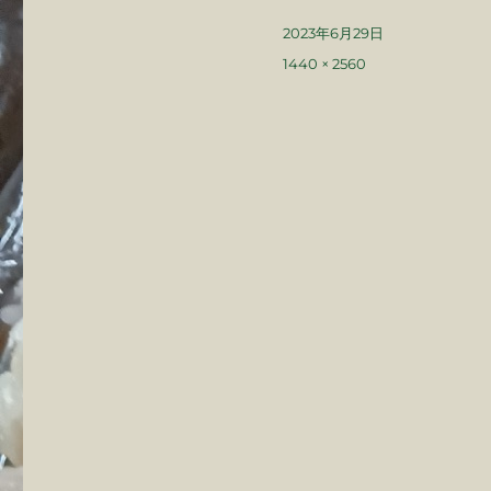
投
2023年6月29日
稿
フ
1440 × 2560
日:
ル
サ
イ
ズ