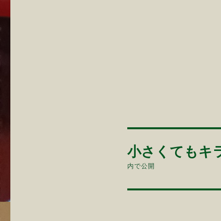
投
小さくてもキ
稿
内で公開
ナ
ビ