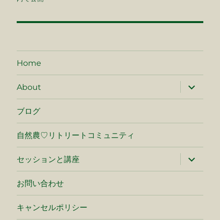
ナ
ビ
ゲ
Home
ー
サ
About
ブ
シ
メ
ニ
ブログ
ュ
ョ
ー
を
自然農♡リトリートコミュニティ
ン
展
開
サ
セッションと講座
ブ
メ
ニ
お問い合わせ
ュ
ー
を
キャンセルポリシー
展
開