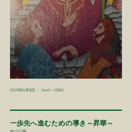
投
フ
2023年6月8日
1440 × 2560
稿
ル
日:
サ
イ
ズ
投
一歩先へ進むための導き～昇華～
稿
内で公開