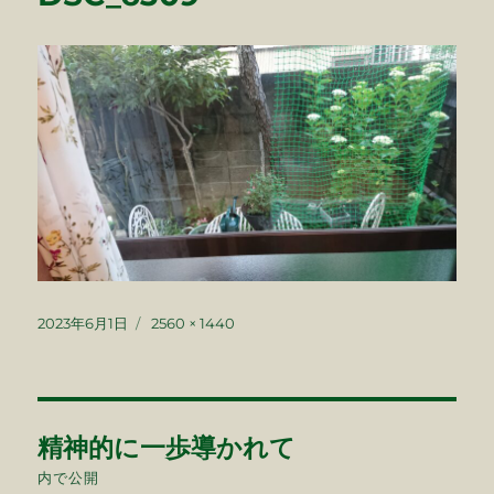
投
フ
2023年6月1日
2560 × 1440
稿
ル
日:
サ
イ
ズ
投
精神的に一歩導かれて
稿
内で公開