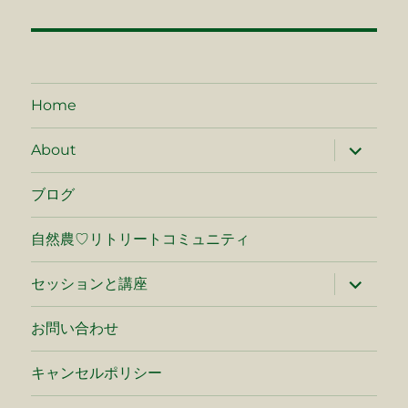
ナ
ビ
ゲ
Home
ー
サ
About
ブ
シ
メ
ニ
ブログ
ュ
ョ
ー
を
自然農♡リトリートコミュニティ
ン
展
開
サ
セッションと講座
ブ
メ
ニ
お問い合わせ
ュ
ー
を
キャンセルポリシー
展
開